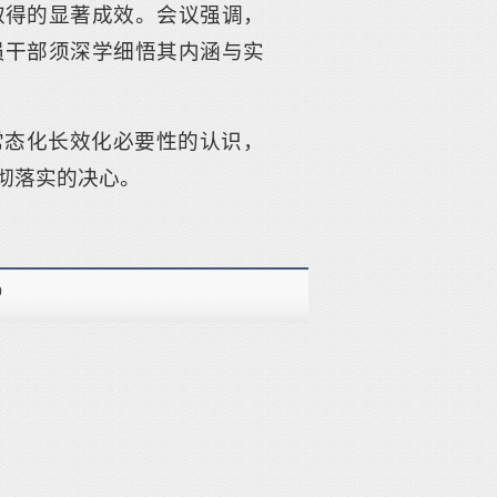
取得的显著成效。会议强调，
员干部须深学细悟其内涵与实
常态化长效化必要性的认识，
彻落实的决心。
0