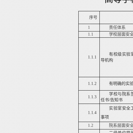
序号
1
责任体系
1.1
学校层面安
有校级实验
1.1.1
导机构
1.1.2
有明确的实
学校与院系
1.1.3
任书
/
告知书
实验室安全
1.1.4
事项
1.2
院系层面安
二级单位党