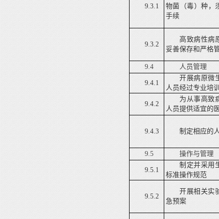
9.3.1
物菌（毒）种，
手续
高致病性病
9.3.2
妥善保存和严格
9.4
人员管理
开展病原微
9.4.1
人员经过专业培
为从事高致
9.4.2
人员提供适宜的
9.4.3
制定相应的
9.5
操作与管理
制定并采用
9.5.1
标准操作规范
开展相关实
9.5.2
急预案