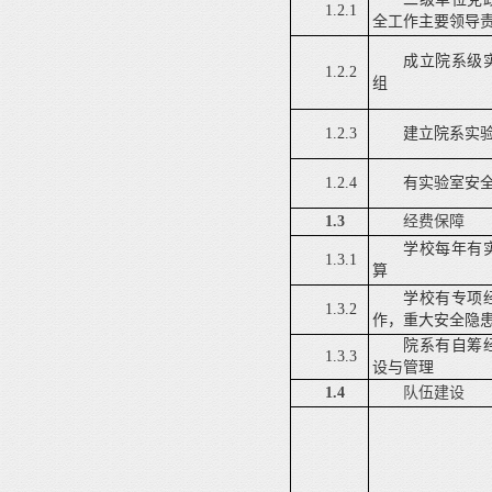
1.2.1
全工作主要领导
成立院系级
1.2.2
组
1.2.3
建立院系实
1.2.4
有实验室安
1.3
经费保障
学校每年有
1.3.1
算
学校有专项
1.3.2
作，重大安全隐
院系有自筹
1.3.3
设与管理
1.4
队伍建设