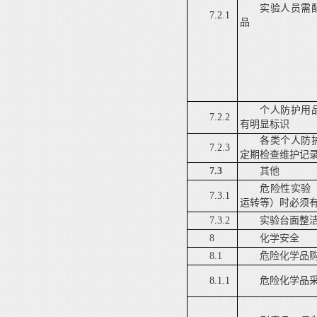
实验人员需
7.2.1
品
个人防护用
7.2.2
有明显标识
各类个人防
7.2.3
定期检查维护记
7.3
其他
危险性实验
7.3.1
运转等）时必须
7.3.2
实验台面整
8
化学安全
8.1
危险化学品
8.1.1
危险化学品